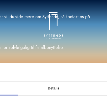
r vil du vide mere om Syttende, så kontakt os på
r selvfølgelig til fri afbenyttelse.
Details
ngstider
Om os
Følg os
ag - Lørdag
Bliv en del af teamet
Instagram