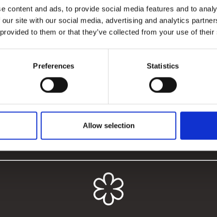
e content and ads, to provide social media features and to analy
7.00 - 24.00
Om Alsik hotel og spa
Facebook
 our site with our social media, advertising and analytics partn
 provided to them or that they’ve collected from your use of their
Køb gavekort til Syttende
Find overnatning
Preferences
Statistics
Praktisk info
Allow selection
 rettigheder forbeholdes
English
Vilkår & betingelser
Cookiepolitik
Privatli