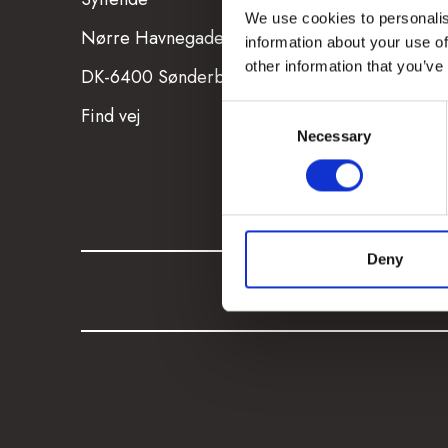
We use cookies to personalis
Nørre Havnegade 23
Onsdag - Fredag
Kl. 1
information about your use of
other information that you’ve
DK-6400 Sønderborg
Fra kl. 16.15 - 17.00
Find vej
info@syttende.dk
Consent
Necessary
Selection
Pressekontakt
Deny
SYTTENDE ©
2026
Alle