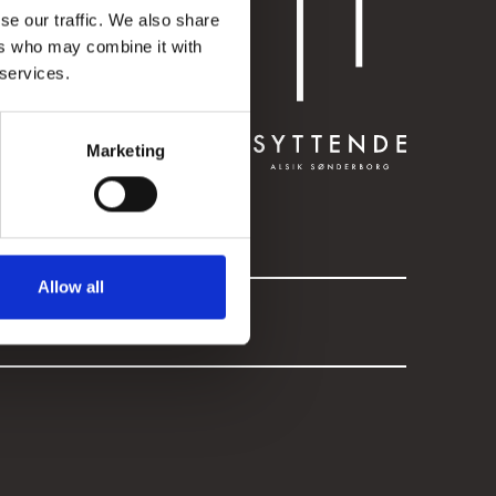
se our traffic. We also share
ers who may combine it with
 services.
Marketing
Allow all
vspolitik
Smiley Rapport